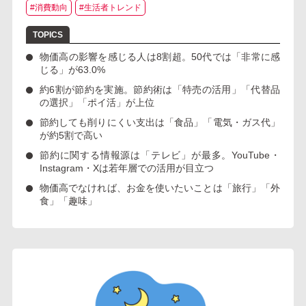
#消費動向
#生活者トレンド
物価高の影響を感じる人は8割超。
50代では「非常に感
じる」が63.0%
約6割が節約を実施。節約術は
「特売の活用」「代替品
の選択」「ポイ活」
が上位
節約しても削りにくい支出は
「食品」「電気・ガス代」
が約5割で高い
節約に関する情報源は
「テレビ」
が最多。YouTube・
Instagram・Xは若年層での活用が目立つ
物価高でなければ、お金を使いたいことは
「旅行」「外
食」「趣味」