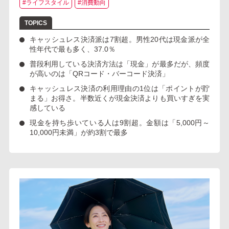
#ライフスタイル
#消費動向
キャッシュレス決済派は7割超
。男性20代は現金派が全
性年代で最も多く、37.0％
普段利用している決済方法は「現金」
が最多だが、
頻度
が高いのは「QRコード・バーコード決済」
キャッシュレス決済の利用理由の1位は「ポイントが貯
まる」お得さ。
半数近くが現金決済よりも買いすぎを実
感している
現金を持ち歩いている人は9割超
。金額は「5,000円～
10,000円未満」が約3割で最多