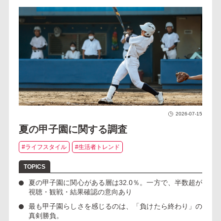
2026-07-15
夏の甲子園に関する調査
#ライフスタイル
#生活者トレンド
夏の甲子園に関心がある層は
32.0％
。一方で、半数超が
視聴・観戦・結果確認の意向あり
最も甲子園らしさを感じるのは、
「負けたら終わり」の
真剣勝負
。