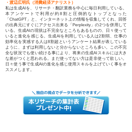
・渡辺広明氏（消費経済アナリスト）
私は生成AIを、リサーチ・翻訳業務を中心に毎日利用している。
本アンケートで利用が約8割と圧倒的なトップとなった
「ChatGPT」と、インターネット上の情報を収集してくれ、回答
の出典元にすぐにアクセス出来る「Perplexity」の2つを併用して
いる。生成AIの現状は不完全なところもあるものの、日々使って
いると進化を感じる。生成AIを利用している人は2割弱、仕事の
効率化を実感する人は8割超というアンケート結果が表している
ように、まずは利用しないと分からないところも多い。この不完
全な状況でも使い続ける事により、将来の生成AIスキルには大き
な差がつくと思われる。まだ使ってない方は是非使って欲しい。
日々使う事で生成AIの進化を感じ使用スキルを上げていく事をオ
ススメします。