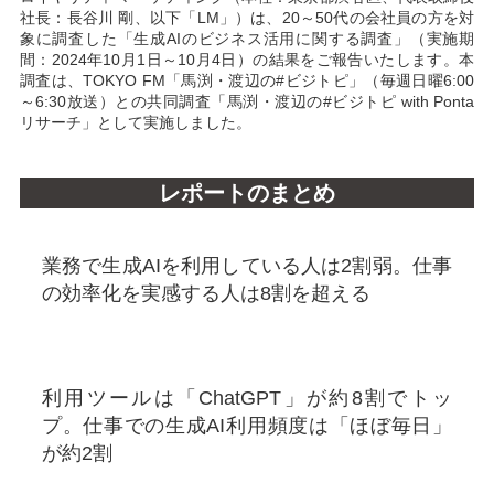
社長：長谷川 剛、以下「LM」）は、20～50代の会社員の方を対
象に調査した「生成AIのビジネス活用に関する調査」（実施期
間：2024年10月1日～10月4日）の結果をご報告いたします。本
調査は、TOKYO FM「馬渕・渡辺の#ビジトピ」（毎週日曜6:00
～6:30放送）との共同調査「馬渕・渡辺の#ビジトピ with Ponta
リサーチ」として実施しました。
レポートのまとめ
業務で生成AIを利用している人は2割弱。仕事
の効率化を実感する人は8割を超える
利用ツールは「ChatGPT」が約8割でトッ
プ。仕事での生成AI利用頻度は「ほぼ毎日」
が約2割