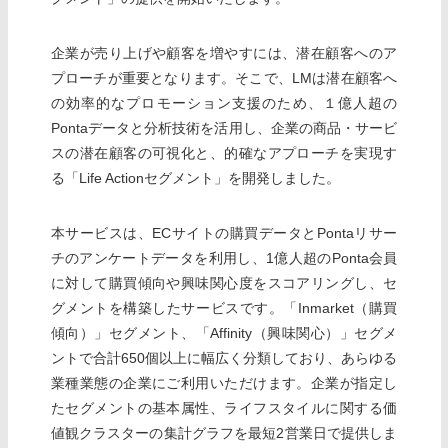
企業が売り上げや顧客を増やすには、潜在顧客へのア
プローチが重要となります。そこで、LMは潜在顧客へ
の効率的なプロモーション支援のため、１億人超の
Pontaデータと分析技術を活用し、企業の商品・サービ
スの潜在顧客の可視化と、的確なアプローチを実現す
る「Life Actionセグメント」を開発しました。
本サービスは、ECサイトの購買データとPontaリサー
チのアンケートデータを利用し、1億人超のPonta会員
に対して購買傾向や興味関心度をスコアリングし、セ
グメントを構築したサービスです。「Inmarket（購買
傾向）」セグメント、「Affinity（興味関心）」セグメ
ントで合計650個以上に幅広く分類しており、あらゆる
業種業態の企業にご利用いただけます。企業が指定し
たセグメントの基本属性、ライフスタイルに関する価
値観クラスターの集計グラフを最短2営業日で提供しま