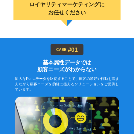
ロイヤリティマーケティングに
お任せください
#01
CASE
基本属性データでは
顧客ニーズがわからない
膨大なPontaデータを駆使することで、顧客の嗜好や行動を踏ま
えながら顧客ニーズを的確に捉えるソリューションをご提供し
ています。