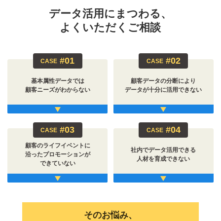
データ活用にまつわる、
よくいただくご相談
#01
#02
CASE
CASE
基本属性データでは
顧客データの分断により
顧客ニーズがわからない
データが十分に活用できない
#03
#04
CASE
CASE
顧客のライフイベントに
社内でデータ活用できる
沿った
プロモーションが
人材を育成できない
できていない
そのお悩み、