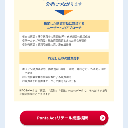
分析につながります
指定した購買行動に該当する
ユーザーへのアプローチ
①自社商品：既存購買者の購買数UP／休眠顧客の復活促進
②同一カテゴリ商品：競合商品購買も含めた顕在層獲得
③併売商品：購買可能性の高い潜在層発掘
指定したIDの購買分析
①メイン購買商品や、購買態様（曜日、時間、場所など）の過去～現在
の変遷
②広告接触有無や接触回数による購買測定
③購買者と広告媒体データとの掛け合わせ分析
※POSデータは「商品」「店舗」「個数」のみのデータで、それだけでは売
上傾向把握にとどまります