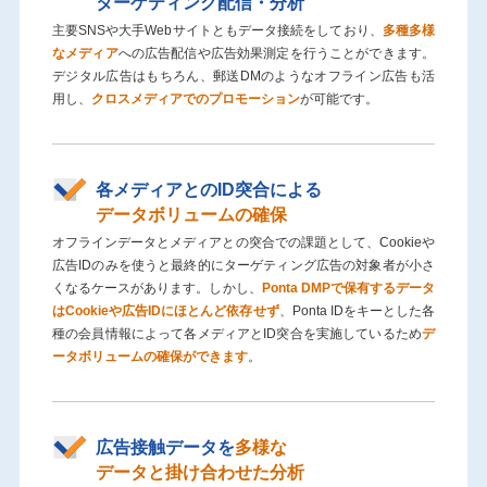
ターゲティング配信・分析
主要SNSや大手Webサイトともデータ接続をしており、
多種多様
なメディア
への広告配信や広告効果測定を行うことができます。
デジタル広告はもちろん、郵送DMのようなオフライン広告も活
用し、
クロスメディアでのプロモーション
が可能です。
各メディアとのID突合による
データボリュームの確保
オフラインデータとメディアとの突合での課題として、Cookieや
広告IDのみを使うと最終的にターゲティング広告の対象者が小さ
くなるケースがあります。しかし、
Ponta DMPで保有するデータ
はCookieや広告IDにほとんど依存せず
、Ponta IDをキーとした各
種の会員情報によって各メディアとID突合を実施しているため
デ
ータボリュームの確保ができます
。
広告接触データを
多様な
データと掛け合わせた分析