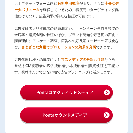
大手プラットフォーム内に
分析専用環境
があり、さらに
十分なデ
ータボリューム
を確保しているため、精度高いターゲティング配
信だけでなく、広告効果の詳細な検証が可能です。
広告接触者／非接触者の購買測定や、キャンペーン事前事後での
来店率・購買金額の検証のほか、ブランド認知や好意度の変化・
購買理由にアンケート調査、広告への好反応ユーザーの可視化な
ど、
さまざまな角度でプロモーションの効果を分析
できます。
広告代理店様との協業により
マスメディアの分析も可能
なため、
番組やCM視聴者の広告接触者／非接触者の購買検証も可能で
す。視聴率だけではない軸で広告プランニングに活かせます。