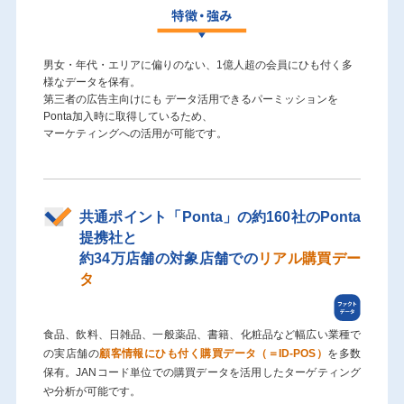
男女・年代・エリアに偏りのない、1億人超の会員にひも付く多
様なデータを保有。
第三者の広告主向けにも データ活用できるパーミッションを
Ponta加入時に取得しているため、
マーケティングへの活用が可能です。
共通ポイント「Ponta」の約160社のPonta
提携社と
約34万店舗の対象店舗での
リアル購買デー
タ
食品、飲料、日雑品、一般薬品、書籍、化粧品など幅広い業種で
の実店舗の
顧客情報にひも付く購買データ（＝ID-POS）
を多数
保有。JANコード単位での購買データを活用したターゲティング
や分析が可能です。