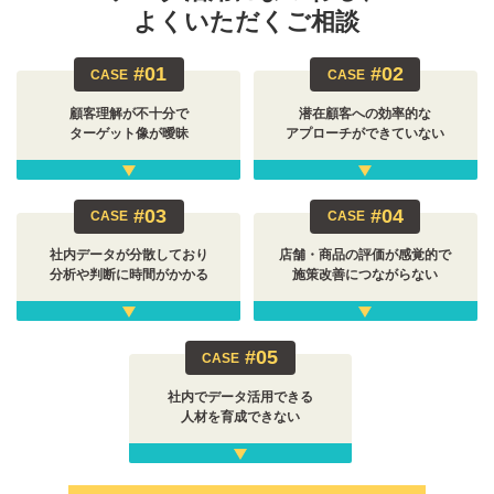
よくいただくご相談
#01
#02
CASE
CASE
顧客理解が不十分で
潜在顧客への効率的な
ターゲット像が曖昧
アプローチができていない
#03
#04
CASE
CASE
社内データが分散しており
店舗・商品の評価が感覚的で
分析や判断に時間がかかる
施策改善につながらない
#05
CASE
社内でデータ活用できる
人材を育成できない