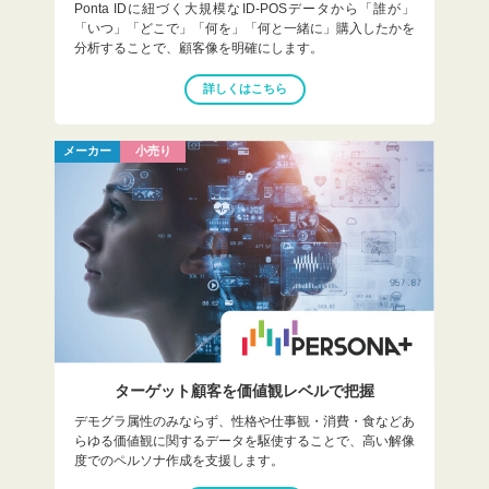
Ponta IDに紐づく大規模なID-POSデータから「誰が」
「いつ」「どこで」「何を」「何と一緒に」購入したかを
分析することで、顧客像を明確にします。
詳しくはこちら
メーカー
小売り
ターゲット顧客を
価値観レベルで把握
デモグラ属性のみならず、性格や仕事観・消費・食などあ
らゆる価値観に関するデータを駆使することで、高い解像
度でのペルソナ作成を支援します。