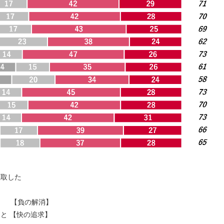
聴取した
 【負の解消】
と 【快の追求】