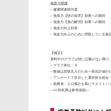
免疫力関連
– 健康関連関与度
– 免疫力【快の追求】効果への期待
– 免疫力【負の解消】効果への期待
– 免疫力向上対策
– 免疫力向上のために摂取している食品
【補足】
資料中のグラフは特に記載がない限り
– グラフ単位：％
– 数値は四捨五入のため一部合計値が1
– アンケートで呈示した選択肢を統合
– 総務省：人口推計を基にウエイトバ
– n=30未満は参考値扱い