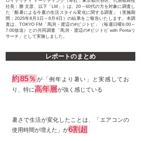
ロイヤリティ マーケティング（本社：東京都渋谷区、代表取締役
社長：勝 文彦、以下「LM」）は、20～60代の方を対象に調査し
た「酷暑による今夏の生活スタイル変化に関する調査」（実施期
間：2025年8月1日～8月4日）の結果をご報告いたします。本調
査は、TOKYO FM「馬渕・渡辺の#ビジトピ」（毎週日曜6:00～
7:00放送）との共同調査「馬渕・渡辺の#ビジトピ with Pontaリ
サーチ」として実施しました。
レポートのまとめ
約85％
が「例年より暑い」と実感してお
高年層
り、特に
が強く感じている
暑さで生活が変化したことは、「エアコンの
6割超
使用時間が増えた」が