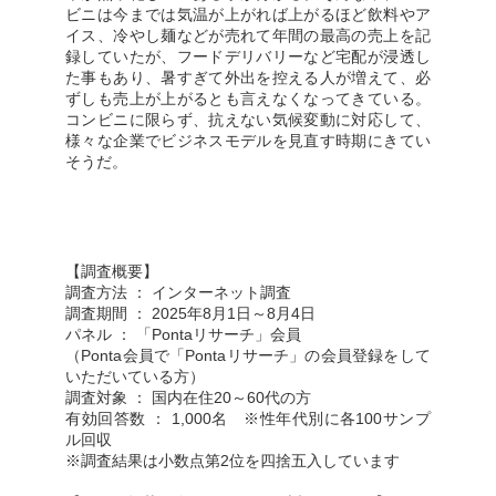
ビニは今までは気温が上がれば上がるほど飲料やア
イス、冷やし麺などが売れて年間の最高の売上を記
録していたが、フードデリバリーなど宅配が浸透し
た事もあり、暑すぎて外出を控える人が増えて、必
ずしも売上が上がるとも言えなくなってきている。
コンビニに限らず、抗えない気候変動に対応して、
様々な企業でビジネスモデルを見直す時期にきてい
そうだ。
【調査概要】
調査方法 ： インターネット調査
調査期間 ： 2025年8月1日～8月4日
パネル ： 「Pontaリサーチ」会員
（Ponta会員で「Pontaリサーチ」の会員登録をして
いただいている方）
調査対象 ： 国内在住20～60代の方
有効回答数 ： 1,000名 ※性年代別に各100サンプ
ル回収
※調査結果は小数点第2位を四捨五入しています