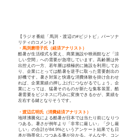
【ラジオ番組「馬渕・渡辺の#ビジトピ」パーソナ
リティのコメント】
・馬渕磨理子氏（経済アナリスト）
酷暑が生活様式を変え、商業施設や映画館など「涼
しい空間」への需要が急増しています。高齢層は外
出控えの一方、若年層は積極的に施設を利用してお
り、企業にとっては酷暑を逆手に取った需要創出の
好機です。暑さ対策と快適な消費体験を掛け合わせ
れば、企業業績の押し上げにつながるでしょう。企
業にとっては、猛暑そのものが新たな集客装置。酷
暑需要をビジネスに巧みに変換できるかが、業績を
左右する鍵となりそうです。
・渡辺広明氏（消費経済アナリスト）
地球沸騰化による酷暑が日本では当たり前になりつ
つある。暑さが例年より「非常に厳しい」「少し厳
しい」の合計が84.9%というアンケート結果でも日
本が熱帯化しつつある事が分かる。そんな中、コン