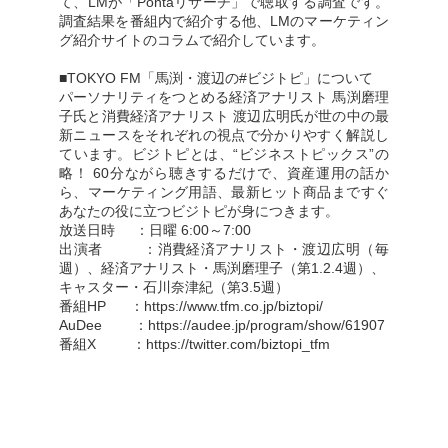
て、LMが「Pontaリサーチ」で聴取する調査です。
調査結果を番組内で紹介する他、LMのマーケティン
グ紹介サイトのコラムで紹介しています。
■TOKYO FM「馬渕・渡辺の#ビジトピ」について
パーソナリティをつとめる経済アナリスト 馬渕磨理
子氏と消費経済アナリスト 渡辺広明氏が世の中の最
新ニュースをそれぞれの視点で分かりやすく解説し
ています。ビジトピとは、“ビジネストピックス”の
略！ 60分ながら聴きするだけで、資産運用の話か
ら、マーケティング用語、最新ヒット商品まですぐ
あなたの役に立つビジトピが身につきます。
放送日時 ：日曜 6:00～7:00
出演者 ：消費経済アナリスト・渡辺広明（毎
週）、経済アナリスト・馬渕磨理子（第1.2.4週）、
キャスター・石川奈津紀（第3.5週）
番組HP ：
https://www.tfm.co.jp/biztopi/
AuDee ：
https://audee.jp/program/show/61907
番組X ：
https://twitter.com/biztopi_tfm