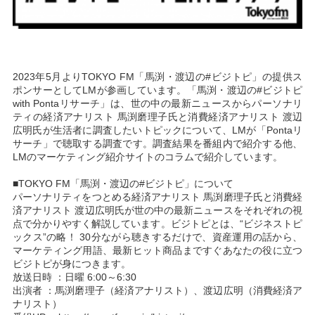
2023年5月よりTOKYO FM「馬渕・渡辺の#ビジトピ」の提供ス
ポンサーとしてLMが参画しています。「馬渕・渡辺の#ビジトピ
with Pontaリサーチ」は、世の中の最新ニュースからパーソナリ
ティの経済アナリスト 馬渕磨理子氏と消費経済アナリスト 渡辺
広明氏が生活者に調査したいトピックについて、LMが「Pontaリ
サーチ」で聴取する調査です。調査結果を番組内で紹介する他、
LMのマーケティング紹介サイトのコラムで紹介しています。
■TOKYO FM「馬渕・渡辺の#ビジトピ」について
パーソナリティをつとめる経済アナリスト 馬渕磨理子氏と消費経
済アナリスト 渡辺広明氏が世の中の最新ニュースをそれぞれの視
点で分かりやすく解説しています。ビジトピとは、“ビジネストピ
ックス”の略！ 30分ながら聴きするだけで、資産運用の話から、
マーケティング用語、最新ヒット商品まですぐあなたの役に立つ
ビジトピが身につきます。
放送日時 ：日曜 6:00～6:30
出演者 ：馬渕磨理子（経済アナリスト）、渡辺広明（消費経済ア
ナリスト）