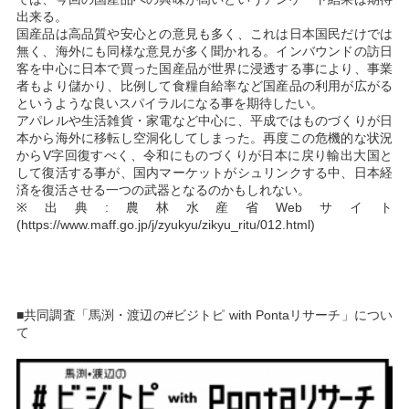
出来る。
国産品は高品質や安心との意見も多く、これは日本国民だけでは
無く、海外にも同様な意見が多く聞かれる。インバウンドの訪日
客を中心に日本で買った国産品が世界に浸透する事により、事業
者もより儲かり、比例して食糧自給率など国産品の利用が広がる
というような良いスパイラルになる事を期待したい。
アパレルや生活雑貨・家電など中心に、平成ではものづくりが日
本から海外に移転し空洞化してしまった。再度この危機的な状況
からV字回復すべく、令和にものづくりが日本に戻り輸出大国と
して復活する事が、国内マーケットがシュリンクする中、日本経
済を復活させる一つの武器となるのかもしれない。
※出典:農林水産省Webサイト
(
https://www.maff.go.jp/j/zyukyu/zikyu_ritu/012.html
)
■共同調査「馬渕・渡辺の#ビジトピ with Pontaリサーチ」につい
て