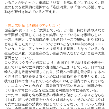
いることが分かった。単純に「品質」を求めるだけではなく、国
産のものを意識的に選択する「応援消費」や「食べて応援」する
動きが根付き始めていると言える。
・渡辺広明氏（消費経済アナリスト）
国産品を買うように「意識している」が6割、特に野菜や米など
食品関係で意識しているとの結果になっているのは素晴らしい。
一方、実態として食糧自給率は生産額ベースで58%、餌や肥料な
どを加味したカロリーベースでは38%となり60年前の半分（※）
ということは、アンケートとは相反する状況にもなっている。食
生活の欧米化、大量生産の安い食品の輸入などが低い自給率の主
要因となっている。
ロシアのウクライナ侵攻により、両国で世界の約3割の小麦を生
産している事で世界的に小麦価格が高止まりしている。日本では
輸入小麦を政府が管理しており、消費への影響を最小限にするべ
く売り渡し価格を据え置くためには財政負担をする事となる。現
状では日本で食べられている小麦の13%しか国内で作られていな
い。エネルギーも含めて、海外依存度が高い日本は、国際紛争に
より食も非常に不安定な状況に陥る可能性を常に秘めている。
そのため、農業も含め国産品の事業者が儲かるビジネスとならな
ければ、誰もその事業をやろうとは思わない。そのためにはやは
り先ずは国産品の消費を伸ばしていくしかない。そういった意味
では、今回の国産品への興味が高いというアンケート結果は期待