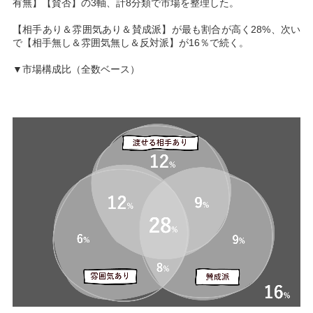
有無】【賛否】の3軸、計8分類で市場を整理した。
【相手あり＆雰囲気あり＆賛成派】が最も割合が高く28%、次い
で【相手無し＆雰囲気無し＆反対派】が16％で続く。
▼市場構成比（全数ベース）