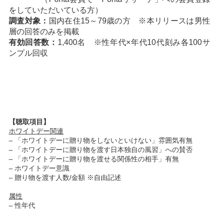
をしていただいている方）
調査対象：
国内在住15～79歳の方 ※本リリースは男性
層の回答のみを掲載
有効回答数：
1,400名 ※性年代×年代10代刻み各100サ
ンプル回収
【聴取項目】
ホワイトデー関連
– 「ホワイトデーに贈り物をしないといけない」雰囲気有無
– 「ホワイトデーに贈り物を渡す日本独自の風習」への賛否
– 「ホワイトデーに贈り物を渡せる関係性の相手」有無
– ホワイトデー意識
– 贈り物を渡す人数/金額 ※自由記述
属性
– 性年代