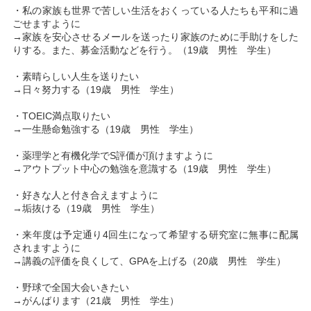
・私の家族も世界で苦しい生活をおくっている人たちも平和に過
ごせますように
→家族を安心させるメールを送ったり家族のために手助けをした
りする。また、募金活動などを行う。（19歳 男性 学生）
・素晴らしい人生を送りたい
→日々努力する（19歳 男性 学生）
・TOEIC満点取りたい
→一生懸命勉強する（19歳 男性 学生）
・薬理学と有機化学でS評価が頂けますように
→アウトプット中心の勉強を意識する（19歳 男性 学生）
・好きな人と付き合えますように
→垢抜ける（19歳 男性 学生）
・来年度は予定通り4回生になって希望する研究室に無事に配属
されますように
→講義の評価を良くして、GPAを上げる（20歳 男性 学生）
・野球で全国大会いきたい
→がんばります（21歳 男性 学生）