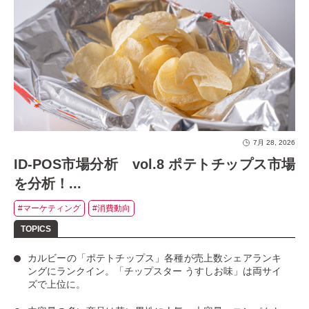
7月 28, 2026
ID-POS市場分析 vol.8 ポテトチップス市場
を分析！...
#マーケティング
#消費動向
カルビーの「ポテトチップス」
各種が売上数シェアランキ
ングにランクイン。
「チップスター うすしお味」
は両サイ
ズで上位に。