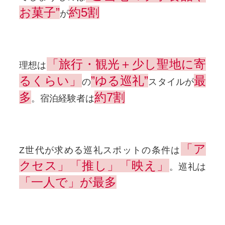
お菓子”
約5割
が
「旅行・観光＋少し聖地に寄
理想は
るくらい」
”ゆる巡礼”
最
の
スタイルが
多
約7割
。宿泊経験者は
「ア
Z世代が求める巡礼スポットの条件は
クセス」「推し」「映え」
。巡礼は
「一人で」が最多