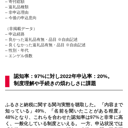
– 寄付総額
– 返礼品種類
– 非申込理由
– 今後の申込意向
（非掲載データ）
– 申込経路
– 良かった返礼品有無・品目 ※自由記述
– 良くなかった返礼品有無・品目 ※自由記述
– 性別・年代
– エンゲル係数
認知率：97%に対し2022年申込率：20%。
制度理解や手続きの煩わしさに課題
ふるさと納税に関する関与実態を聴取した。 「内容まで
知っている」49%、「名前を聞いたことがある程度」
48%となり、これらを合わせた認知率は97%と非常に高
く、一般化している制度といえる。 一方、申込状況では