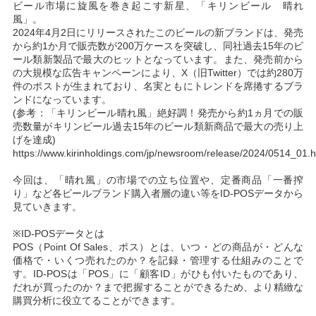
ビール市場に旋風を巻き起こす新星、「キリンビール 晴れ
風」。
2024年4月2日にリリースされたこのビールの新ブランドは、発売
から約1か月で販売数が200万ケースを突破し、同社過去15年のビ
ール類新製品で最大のヒットとなっています。また、発売前から
の大規模な広告キャンペーンにより、X（旧Twitter）では約280万
件のポストが生まれており、名実ともにトレンドを席捲するブラ
ンドになっています。
(参考：「キリンビール晴れ風」絶好調！発売から約1ヵ月での販
売数量がキリンビール過去15年のビール類新商品で最大の売り上
げを達成)
https://www.kirinholdings.com/jp/newsroom/release/2024/0514_01.h
今回は、「晴れ風」の市場での立ち位置や、定番商品「一番搾
り」など各ビールブランド購入者層の違い等をID-POSデータから
見ていきます。
※ID-POSデータとは
POS（Point Of Sales、ポス）とは、いつ・どの商品が・どんな
価格で・いくつ売れたのか？を記録・管理する仕組みのことで
す。ID-POSは「POS」に「顧客ID」がひも付いたものであり、
だれが買ったのか？まで把握することができるため、より精緻な
購買分析に役立てることができます。