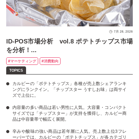
7月 28, 2026
ID-POS市場分析 vol.8 ポテトチップス市場
を分析！...
#マーケティング
#消費動向
カルビーの「ポテトチップス」
各種が売上数シェアランキ
ングにランクイン。
「チップスター うすしお味」
は両サイ
ズで上位に。
内容量の多い商品は若い男性に人気
。大容量・コンパクト
サイズでは「チップスター」が支持を獲得し、カルビー商
品は中容量帯で幅広く展開。
辛みや酸味の強い商品は若年層に人気
。売上数上位3フレ
ーバーでは、カルビーの「ポテトチップス」が各カテゴリ