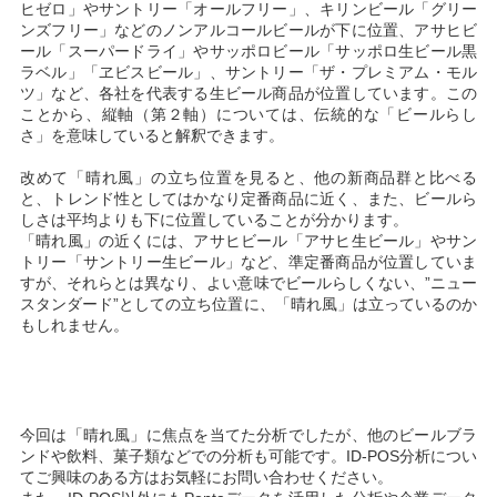
ヒゼロ」やサントリー「オールフリー」、キリンビール「グリー
ンズフリー」などのノンアルコールビールが下に位置、アサヒビ
ール「スーパードライ」やサッポロビール「サッポロ生ビール黒
ラベル」「ヱビスビール」、サントリー「ザ・プレミアム・モル
ツ」など、各社を代表する生ビール商品が位置しています。この
ことから、縦軸（第２軸）については、伝統的な「ビールらし
さ」を意味していると解釈できます。
改めて「晴れ風」の立ち位置を見ると、他の新商品群と比べる
と、トレンド性としてはかなり定番商品に近く、また、ビールら
しさは平均よりも下に位置していることが分かります。
「晴れ風」の近くには、アサヒビール「アサヒ生ビール」やサン
トリー「サントリー生ビール」など、準定番商品が位置していま
すが、それらとは異なり、よい意味でビールらしくない、”ニュー
スタンダード”としての立ち位置に、「晴れ風」は立っているのか
もしれません。
今回は「晴れ風」に焦点を当てた分析でしたが、他のビールブラ
ンドや飲料、菓子類などでの分析も可能です。ID-POS分析につい
てご興味のある方はお気軽にお問い合わせください。