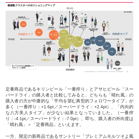
定番商品であるキリンビール「一番搾り」とアサヒビール「スー
パードライ」の購入者と比較してみると、どちらも「晴れ風」の
購入者の方が中庸的な「平均を望む典型的フォロワータイプ」が
多く（一番搾り：+1.6pt／スーパードライ：+2.4pt）、「内向的
な八方美人タイプ」が少ない結果となっていました。（一番搾
り：-4.1pt／スーパードライ：-7.0pt）。即ち、購入者の外向度は
「晴れ風」＞「定番商品」といえます。
一方、限定の新商品であるサントリー「プレミアムモルツそよ風