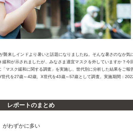
が襲来しインドより暑いと話題になりましたね。そんな暑さのなか気
き緩和が示されましたが、みなさま適宜マスクを外していますか？今
象に「マスク緩和に関する調査」を実施し、世代別に分析した結果をご報
世代を27歳～42歳、X世代を43歳～57歳として調査。実施期間：202
レポートのまとめ
」がわずかに多い