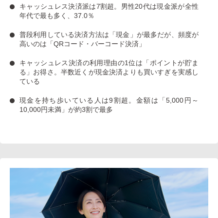
キャッシュレス決済派は7割超
。男性20代は現金派が全性
年代で最も多く、37.0％
普段利用している決済方法は「現金」
が最多だが、
頻度が
高いのは「QRコード・バーコード決済」
キャッシュレス決済の利用理由の1位は「ポイントが貯ま
る」お得さ。
半数近くが現金決済よりも買いすぎを実感し
ている
現金を持ち歩いている人は9割超
。金額は「5,000円～
10,000円未満」が約3割で最多