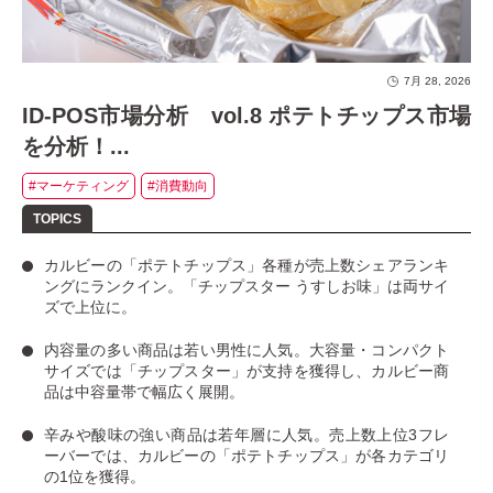
7月 28, 2026
ID-POS市場分析 vol.8 ポテトチップス市場
を分析！...
#マーケティング
#消費動向
カルビーの「ポテトチップス」
各種が売上数シェアランキ
ングにランクイン。
「チップスター うすしお味」
は両サイ
ズで上位に。
内容量の多い商品は若い男性に人気
。大容量・コンパクト
サイズでは「チップスター」が支持を獲得し、カルビー商
品は中容量帯で幅広く展開。
辛みや酸味の強い商品は若年層に人気
。売上数上位3フレ
ーバーでは、カルビーの「ポテトチップス」が各カテゴリ
の1位を獲得。