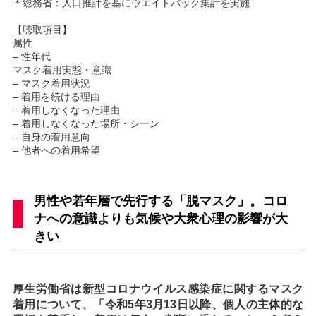
＊総務省：人口推計を基にウエイトバック集計を実施
【聴取項目】
属性
– 性年代
マスク着用実態・意識
– マスク着用状況
– 着用を続ける理由
– 着用しなくなった理由
– 着用しなくなった場所・シーン
– 自身の着用意向
– 他者への着用希望
男性や若年層で先行する「脱マスク」。コロ
ナへの意識よりも気候や大衆心理の影響が大
きい
厚生労働省は新型コロナウイルス感染症に関するマスク
着用について、「令和5年3月13日以降、個人の主体的な