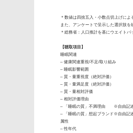
＊数値は四捨五入・小数点切上げによる
また、アンケートで呈示した選択肢を
＊総務省：人口推計を基にウエイトバ
【聴取項目】
睡眠関連
– 健康関連重視/不足/取り組み
– 睡眠影響範囲
– 質・量重視度（絶対評価）
– 質・量満足度（絶対評価）
– 質・量相対評価
– 相対評価理由
– 「睡眠の質」不満理由 ※自由記
– 「睡眠の質」想起ブランド※自由記
属性
– 性年代