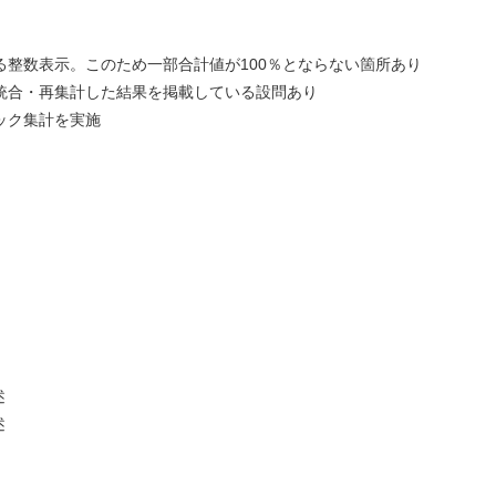
整数表示。このため一部合計値が100％とならない箇所あり
統合・再集計した結果を掲載している設問あり
ック集計を実施
述
述