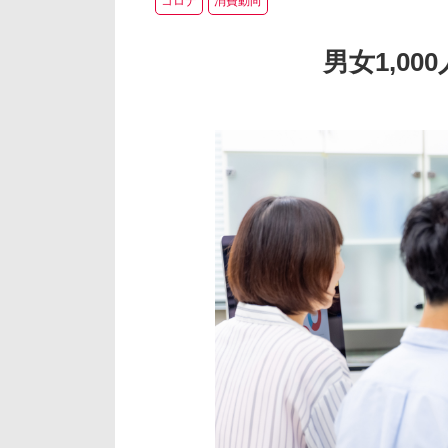
コロナ
消費動向
男女1,0