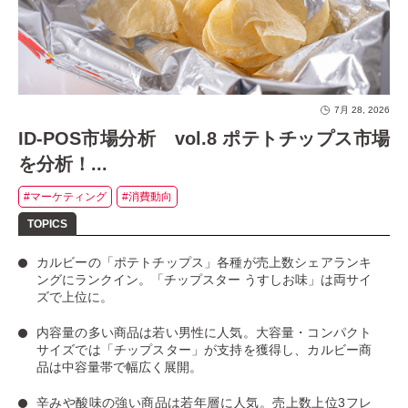
7月 28, 2026
ID-POS市場分析 vol.8 ポテトチップス市場
を分析！...
#マーケティング
#消費動向
カルビーの「ポテトチップス」
各種が売上数シェアランキ
ングにランクイン。
「チップスター うすしお味」
は両サイ
ズで上位に。
内容量の多い商品は若い男性に人気
。大容量・コンパクト
サイズでは「チップスター」が支持を獲得し、カルビー商
品は中容量帯で幅広く展開。
辛みや酸味の強い商品は若年層に人気
。売上数上位3フレ