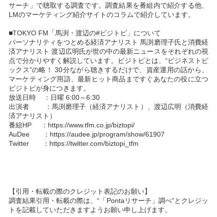
サーチ」で聴取する調査です。調査結果を番組内で紹介する他、
LMのマーケティング紹介サイトのコラムで紹介しています。
■TOKYO FM「馬渕・渡辺の#ビジトピ」について
パーソナリティをつとめる経済アナリスト 馬渕磨理子氏と消費経
済アナリスト 渡辺広明氏が世の中の最新ニュースをそれぞれの視
点で分かりやすく解説しています。ビジトピとは、“ビジネストピ
ックス”の略！ 30分ながら聴きするだけで、資産運用の話から、
マーケティング用語、最新ヒット商品まですぐあなたの役に立つ
ビジトピが身につきます。
放送日時 ：日曜 6:00～6:30
出演者 ：馬渕磨理子（経済アナリスト）、渡辺広明（消費経
済アナリスト）
番組HP ：
https://www.tfm.co.jp/biztopi/
AuDee ：
https://audee.jp/program/show/61907
Twitter ：
https://twitter.com/biztopi_tfm
【引用・転載の際のクレジット表記のお願い】
調査結果引用・転載の際は、“「Pontaリサーチ」調べ”とクレジッ
トを記載していただきますようお願い申し上げます。