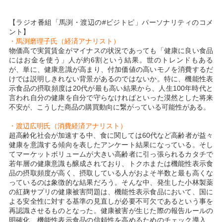
【ラジオ番組「馬渕・渡辺の#ビジトピ」パーソナリティのコメ
ント】
・馬渕磨理子氏（経済アナリスト）
物価高で実質賃金がマイナスの状況であっても「健康に良い食品
にはお金を使う」人が約6割という結果。世のトレンドもある
が、単に、健康意識が高まり、付加価値の高いモノを消費するだ
けでは説明しきれない背景があるのではないか。特に、機能性表
示食品の摂取頻度は20代が最も高い結果から、人生100年時代と
言われ自分の健康を自分で守らなければといった漠然とした将来
不安が、こうした商品の購買動向に繋がっている可能性がある。
・渡辺広明氏（消費経済アナリスト）
超高齢化社会が加速する中、食に関しては60代など高齢者が益々
健康を意識する傾向を表したアンケート結果になっている。そし
てマーケットボリュームが大きい高齢者に引っ張られるカタチで
若年層の健康意識も醸成されており、トクホまたは機能性表示食
品の摂取頻度が高く、摂取している人がおよそ半数と最も高くな
っているのは象徴的な結果だろう。そんな中、発生した小林製薬
の紅麹サプリの健康被害問題は、機能性表示食品において、国に
よる安全性に対する基準の見直しが必要不可欠であるという事を
再認識させるものとなった。健康被害が生じた際の報告ルールの
明確化、機能性表示食品の信頼性を高めるためのチェック導入、