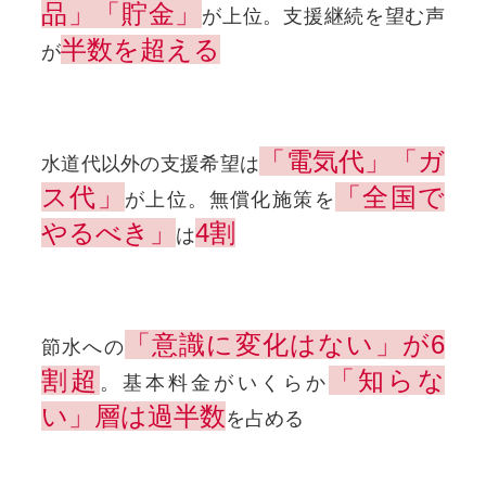
品」「貯金」
が上位。支援継続を望む声
半数を超える
が
「電気代」「ガ
水道代以外の支援希望は
ス代」
「全国で
が上位。無償化施策を
やるべき」
4割
は
「意識に変化はない」が6
節水への
割超
「知らな
。基本料金がいくらか
い」層は過半数
を占める