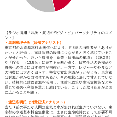
【ラジオ番組「馬渕・渡辺の#ビジトピ」パーソナリティのコメ
ント】
・馬渕磨理子氏（経済アナリスト）
東京都の水道基本料金無償化により、約8割の消費者が「ありが
たい」と評価し、家計負担の軽減につながると強く感じているこ
とが分かった。浮いた費用を「食費・日用品の補填」（29.2％）
や「貯金」（13.8％）に充てる意向が高く、日常生活の必需品や
将来への備えに回す傾向が明確だ。一方で、レジャーや外食など
の消費には大きく回らず、堅実な支出意識がうかがえる。東京都
は財源が豊かな自治体であるが、その現状に決して甘んじていな
い。積極的に財政資源を活用し、無償化政策や生活支援策などを
通じて都民へ利益を還元し続けている。こうした取り組みが全国
に広がることを願う。
・渡辺広明氏（消費経済アナリスト）
当たり前の事だが人間は空気と水が無ければ生きていけない。東
京都の水道基本料金無償化は、まさに生命維持にとって必要不可