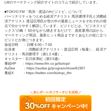
LMのマーケティング紹介サイトのコラムで紹介しています。
■TOKYO FM「馬渕・渡辺の#ビジトピ」について
パーソナリティをつとめる経済アナリスト 馬渕磨理子氏と消費経
済アナリスト 渡辺広明氏が世の中の最新ニュースをそれぞれの視
点で分かりやすく解説しています。ビジトピとは、“ビジネストピ
ックス”の略！ 60分ながら聴きするだけで、資産運用の話から、
マーケティング用語、最新ヒット商品まですぐあなたの役に立つ
ビジトピが身につきます。
放送日時 ：日曜 6:00～7:00
出演者 ：消費経済アナリスト・渡辺広明（毎週）、経済ア
ナリスト・馬渕磨理子（第1.2.4週）、
キャスター・石川奈津紀（第3.5週）
番組HP ：
https://www.tfm.co.jp/biztopi/
AuDee ：
https://audee.jp/program/show/61907
番組X ：
https://twitter.com/biztopi_tfm