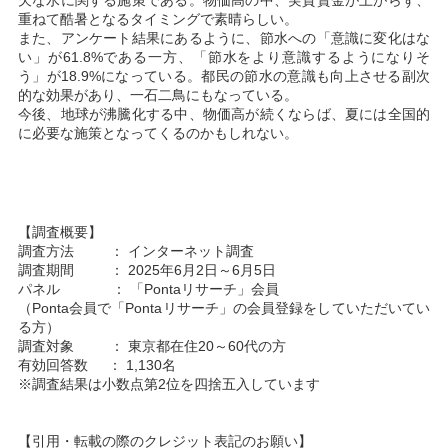
欠な水に関する施策である。物価高の中、実質賃金が上がらず、
重ねて酷暑となるタイミングで素晴らしい。
また、アンケート結果にあるように、節水への「意識に変化はな
い」が61.8%である一方、「節水をより意識するようになりそ
う」が18.9%になっている。都民の節水の意識も向上させる副次
的な効果があり、一石二鳥にもなっている。
今後、地球が沸騰化する中、物価高が続くならば、夏には全国的
に必要な施策となってくるのかもしれない。
【調査概要】
調査方法 ： インターネット調査
調査期間 ： 2025年6月2日～6月5日
パネル ： 「Pontaリサーチ」会員
（Ponta会員で「Pontaリサーチ」の会員登録をしていただいてい
る方）
調査対象 ： 東京都在住20～60代の方
有効回答数 ： 1,130名
※調査結果は小数点第2位を四捨五入しています
【引用・転載の際のクレジット表記のお願い】