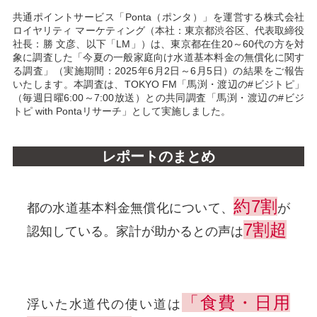
共通ポイントサービス「Ponta（ポンタ）」を運営する株式会社
ロイヤリティ マーケティング（本社：東京都渋谷区、代表取締役
社長：勝 文彦、以下「LM」）は、東京都在住20～60代の方を対
象に調査した「今夏の一般家庭向け水道基本料金の無償化に関す
る調査」（実施期間：2025年6月2日～6月5日）の結果をご報告
いたします。本調査は、TOKYO FM「馬渕・渡辺の#ビジトピ」
（毎週日曜6:00～7:00放送）との共同調査「馬渕・渡辺の#ビジ
トピ with Pontaリサーチ」として実施しました。
レポートのまとめ
約7割
都の水道基本料金無償化について、
が
7割超
認知している。家計が助かるとの声は
「食費・日用
浮いた水道代の使い道は