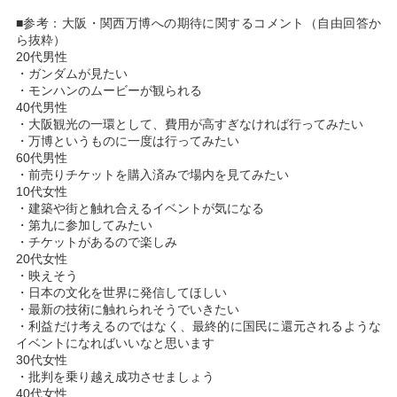
■参考：大阪・関西万博への期待に関するコメント（自由回答か
ら抜粋）
20代男性
・ガンダムが見たい
・モンハンのムービーが観られる
40代男性
・大阪観光の一環として、費用が高すぎなければ行ってみたい
・万博というものに一度は行ってみたい
60代男性
・前売りチケットを購入済みで場内を見てみたい
10代女性
・建築や街と触れ合えるイベントが気になる
・第九に参加してみたい
・チケットがあるので楽しみ
20代女性
・映えそう
・日本の文化を世界に発信してほしい
・最新の技術に触れられそうでいきたい
・利益だけ考えるのではなく、最終的に国民に還元されるような
イベントになればいいなと思います
30代女性
・批判を乗り越え成功させましょう
40代女性