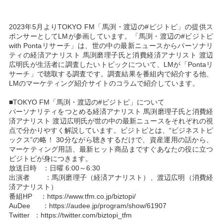
2023年5月よりTOKYO FM「馬渕・渡辺の#ビジトピ」の提供ス
ポンサーとしてLMが参画しています。「馬渕・渡辺の#ビジトピ
with Pontaリサーチ」は、世の中の最新ニュースからパーソナリ
ティの経済アナリスト 馬渕磨理子氏と消費経済アナリスト 渡辺
広明氏が生活者に調査したいトピックについて、LMが「Pontaリ
サーチ」で聴取する調査です。調査結果を番組内で紹介する他、
LMのマーケティング紹介サイトのコラムで紹介しています。
■TOKYO FM「馬渕・渡辺の#ビジトピ」について
パーソナリティをつとめる経済アナリスト 馬渕磨理子氏と消費経
済アナリスト 渡辺広明氏が世の中の最新ニュースをそれぞれの視
点で分かりやすく解説しています。ビジトピとは、“ビジネストピ
ックス”の略！ 30分ながら聴きするだけで、資産運用の話から、
マーケティング用語、最新ヒット商品まですぐあなたの役に立つ
ビジトピが身につきます。
放送日時 ：日曜 6:00～6:30
出演者 ：馬渕磨理子（経済アナリスト）、渡辺広明（消費経
済アナリスト）
番組HP ：
https://www.tfm.co.jp/biztopi/
AuDee ：
https://audee.jp/program/show/61907
Twitter ：
https://twitter.com/biztopi_tfm