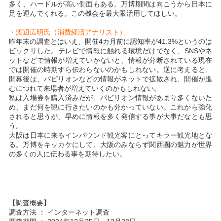
多く、ハードルが高い側面もある。万博期間は向こうから日本に
足を運んでくれる。この機会を最大限活用してほしい。
・渡辺広明氏（消費経済アナリスト）
昨年末の調査とはいえ、開催4カ月前に認知率が41.3%というのは
ビックリした。テレビで情報に触れる環境だけでなく、SNSやネ
ットなどで情報が増えていかないと、情報が分断されている現在
では開催の時期すら伝わらないのかもしれない。逆に考えると、
開幕後は、パピリオンなどの情報がネットで拡散され、開催が進
むにつれて来場者が増えていくのかもしれない。
私は入場券を購入済みだが、パビリオン情報があまり多くないた
め、まだ何を観に行きたいのかも分かっていない。これから強化
されると思うが、早めに情報を多く発信する事が大事だなとも思
う。
大阪は日本に来るインバウンド観光客にとってキラー観光地とな
る。万博をキッカケにして、大阪のみならず関西圏の魅力が世界
の多くの人に伝わる事を期待したい。
【調査概要】
調査方法 ： インターネット調査