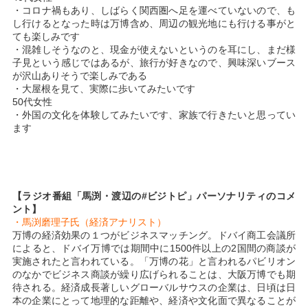
・コロナ禍もあり、しばらく関西圏へ足を運べていないので、も
し行けるとなった時は万博含め、周辺の観光地にも行ける事がと
ても楽しみです
・混雑しそうなのと、現金が使えないというのを耳にし、まだ様
子見という感じではあるが、旅行が好きなので、興味深いブース
が沢山ありそうで楽しみである
・大屋根を見て、実際に歩いてみたいです
50代女性
・外国の文化を体験してみたいです、家族で行きたいと思ってい
ます
【ラジオ番組「馬渕・渡辺の#ビジトピ」パーソナリティのコメ
ント】
・馬渕磨理子氏（経済アナリスト）
万博の経済効果の１つがビジネスマッチング。ドバイ商工会議所
によると、ドバイ万博では期間中に1500件以上の2国間の商談が
実施されたと言われている。「万博の花」と言われるパビリオン
のなかでビジネス商談が繰り広げられることは、大阪万博でも期
待される。経済成長著しいグローバルサウスの企業は、日頃は日
本の企業にとって地理的な距離や、経済や文化面で異なることが