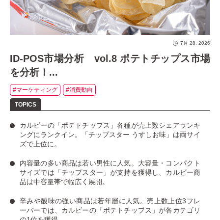
7月 28, 2026
ID-POS市場分析 vol.8 ポテトチップス市場
を分析！...
#マーケティング
#消費動向
カルビーの「ポテトチップス」
各種が売上数シェアランキ
ングにランクイン。
「チップスター うすしお味」
は両サイ
ズで上位に。
内容量の多い商品は若い男性に人気
。大容量・コンパクト
サイズでは「チップスター」が支持を獲得し、カルビー商
品は中容量帯で幅広く展開。
辛みや酸味の強い商品は若年層に人気
。売上数上位3フレ
ーバーでは、カルビーの「ポテトチップス」が各カテゴリ
の1位を獲得。