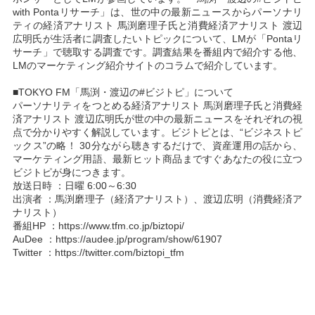
with Pontaリサーチ」は、世の中の最新ニュースからパーソナリ
ティの経済アナリスト 馬渕磨理子氏と消費経済アナリスト 渡辺
広明氏が生活者に調査したいトピックについて、LMが「Pontaリ
サーチ」で聴取する調査です。調査結果を番組内で紹介する他、
LMのマーケティング紹介サイトのコラムで紹介しています。
■TOKYO FM「馬渕・渡辺の#ビジトピ」について
パーソナリティをつとめる経済アナリスト 馬渕磨理子氏と消費経
済アナリスト 渡辺広明氏が世の中の最新ニュースをそれぞれの視
点で分かりやすく解説しています。ビジトピとは、“ビジネストピ
ックス”の略！ 30分ながら聴きするだけで、資産運用の話から、
マーケティング用語、最新ヒット商品まですぐあなたの役に立つ
ビジトピが身につきます。
放送日時 ：日曜 6:00～6:30
出演者 ：馬渕磨理子（経済アナリスト）、渡辺広明（消費経済ア
ナリスト）
番組HP ：https://www.tfm.co.jp/biztopi/
AuDee ：https://audee.jp/program/show/61907
Twitter ：https://twitter.com/biztopi_tfm