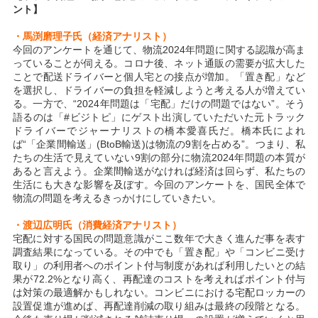
ント】
・馬渕磨理子氏（経済アナリスト）
今回のアンケートを通じて、物流2024年問題に関する認識が高ま
っていることが伺える。コロナ後、ネット通販の需要が拡大した
ことで配送ドライバーと個人宅との接点が増加。「置き配」など
を選択し、ドライバーの負担を軽減しようと考える人が増えてい
る。一方で、“2024年問題は「宅配」だけの問題ではない”。そう
語るのは「#ビジトピ」にゲスト出演していただいた元トラック
ドライバーでジャーナリストの橋本愛喜氏だ。橋本氏によれ
ば“「企業間輸送」(BtoB輸送)は物流の9割を占める”。つまり、私
たちの生活で見えていない9割の部分に物流2024年問題の本質が
あると言えよう。企業間輸送がなければ経済は回らず、私たちの
生活にも大きな影響を及ぼす。今回のアンケートを、国民全体で
物流の問題を考えるきっかけにしていきたい。
・渡辺広明氏（消費経済アナリスト）
宅配に対する国民の問題意識がここ数年で大きく進んだ事を表す
調査結果になっている。その中でも「置き配」や「コンビニ受け
取り」の利用者へのポイント付与制度があれば利用したいとの結
果が72.2%となり高く、再配達のコストを考えればポイント付与
は対策の最適解かもしれない。コンビニにおける宅配ロッカーの
設置促進が進めば、再配達削減の取り組みは最終の段階となる。