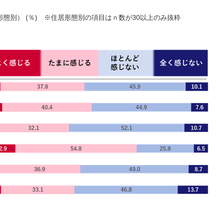
態別） (％) ※住居形態別の項目はｎ数が30以上のみ抜粋