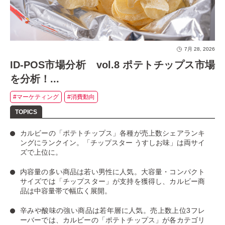
7月 28, 2026
ID-POS市場分析 vol.8 ポテトチップス市場
を分析！...
#マーケティング
#消費動向
カルビーの「ポテトチップス」
各種が売上数シェアランキ
ングにランクイン。
「チップスター うすしお味」
は両サイ
ズで上位に。
内容量の多い商品は若い男性に人気
。大容量・コンパクト
サイズでは「チップスター」が支持を獲得し、カルビー商
品は中容量帯で幅広く展開。
辛みや酸味の強い商品は若年層に人気
。売上数上位3フレ
ーバーでは、カルビーの「ポテトチップス」が各カテゴリ