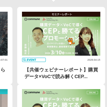
-07-01
2026-04-15
知ら
【共催ウェビナーレポート】購買
データ×VoCで読み解くCEP...