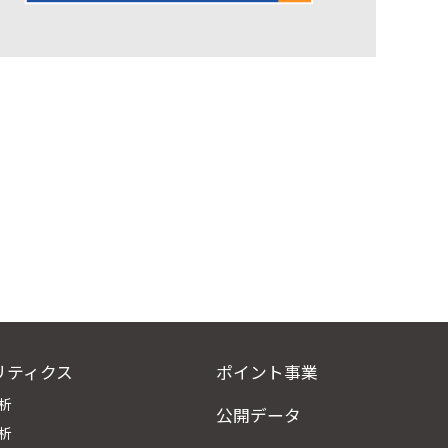
リティクス
ポイント事業
析
公開データ
析