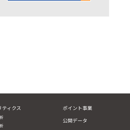
リティクス
ポイント事業
析
公開データ
析