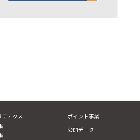
リティクス
ポイント事業
析
公開データ
析