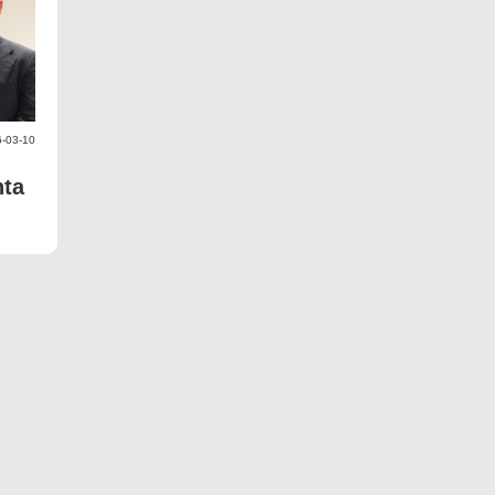
-03-10
ta