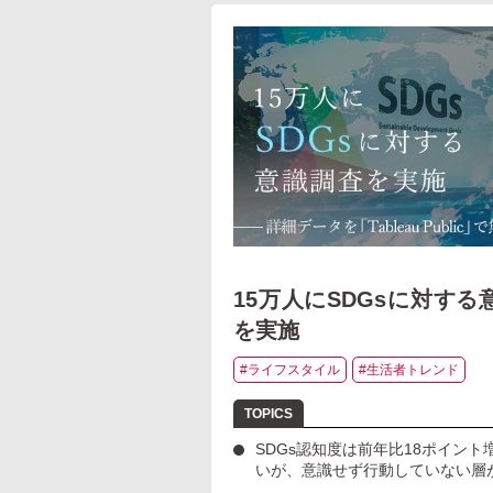
15万人にSDGsに対する
を実施
#ライフスタイル
#生活者トレンド
SDGs認知度は前年比18ポイント
いが、意識せず行動していない層