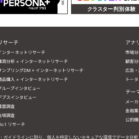
リサーチ
アナ
インターネットリサーチ
市場分
購買分析 × インターネットリサーチ
顧客分
サンプリングDM × インターネットリサーチ
広告・
商品購入 × インターネットリサーチ
トータ
グループインタビュー
テー
デプスインタビュー
メーカ
覆面調査
金融業
会場調査
公的機
No.1 リサーチ
法令・ガイドラインに則り、個人を特定しないセキュアな環境でデータ分