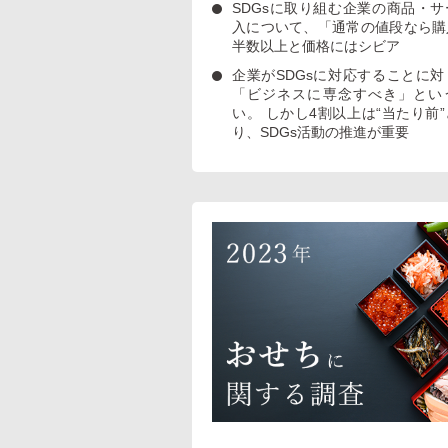
SDGsに取り組む企業の商品・
入について、「通常の値段なら購
半数以上と価格にはシビア
企業がSDGsに対応することに
「ビジネスに専念すべき」とい
い。 しかし4割以上は“当たり前
り、SDGs活動の推進が重要