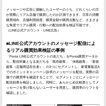
メッセージや広告に接触したユーザーのうち、どれくらいの方
が実際にリアル店舗で購買したのか計測できます。日常の消費
購買傾向、店舗利用頻度、購買金額や購買点数など、さまざま
な角度でリアル購買・行動への配信効果を検証可能です。
（LINE公式アカウント・LINE広告）
■LINE公式アカウントのメッセージ配信によ
るリアル購買効果検証の事例
「Ponta LINE公式アカウントの友だち」をPonta購買データか
ら、配信対象となる友だちを「既存顧客」「休眠顧客」「新規
顧客（店舗周辺在住者）」の3つにセグメントし、家電量販店A
でのポイントキャンペーン訴求のメッセージを配信。実際の店
舗での購買率を確認することで、セグメントごとにメッセージ
配信効果を検証しました。同時に、あらかじめ比較群としてメ
ッセージを受け取らないユーザーを用意し、購買率のリフトを
確認しました。