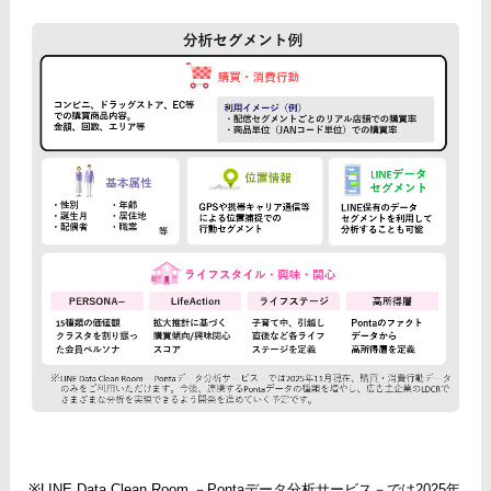
※LINE Data Clean Room －Pontaデータ分析サービス－では2025年