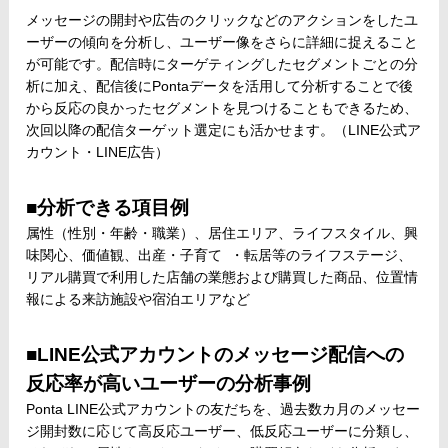
メッセージの開封や広告のクリックなどのアクションをしたユ
ーザーの傾向を分析し、ユーザー像をさらに詳細に捉えること
が可能です。配信時にターゲティングしたセグメントごとの分
析に加え、配信後にPontaデータを活用して分析することで後
から反応の良かったセグメントを見つけることもできるため、
次回以降の配信ターゲット選定にも活かせます。（LINE公式ア
カウント・LINE広告）
■分析できる項目例
属性（性別・年齢・職業）、居住エリア、ライフスタイル、興
味関心、価値観、出産・子育て ・転居等のライフステージ、
リアル購買で利用した店舗の業態および購買した商品、位置情
報による来訪施設や宿泊エリアなど
■LINE公式アカウントのメッセージ配信への
反応率が高いユーザーの分析事例
Ponta LINE公式アカウントの友だちを、過去数カ月のメッセー
ジ開封数に応じて高反応ユーザー、低反応ユーザーに分類し、