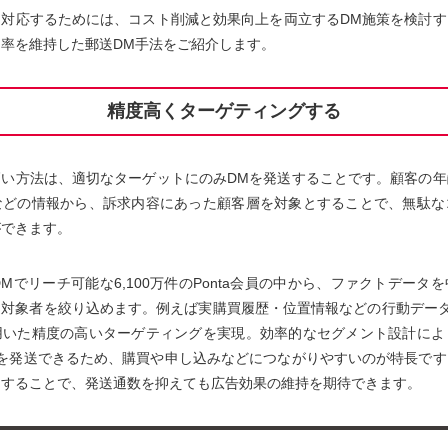
に対応するためには、コスト削減と効果向上を両立するDM施策を検討す
率を維持した郵送DM手法をご紹介します。
精度高くターゲティングする
高い方法は、適切なターゲットにのみDMを発送することです。顧客の年
などの情報から、訴求内容にあった顧客層を対象とすることで、無駄な
ができます。
、DMでリーチ可能な6,100万件のPonta会員の中から、ファクトデー
対象者を絞り込めます。例えば実購買履歴・位置情報などの行動データや
用いた精度の高いターゲティングを実現。効率的なセグメント設計によ
Mを発送できるため、購買や申し込みなどにつながりやすいのが特長です
チすることで、発送通数を抑えても広告効果の維持を期待できます。