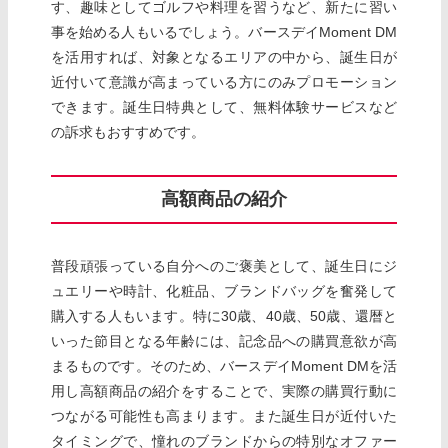
す、趣味としてゴルフや料理を習うなど、新たに習い
事を始める人もいるでしょう。バースデイMoment DM
を活用すれば、対象となるエリアの中から、誕生日が
近付いて意識が高まっている方にのみプロモーション
できます。誕生日特典として、無料体験サービスなど
の訴求もおすすめです。
高額商品の紹介
普段頑張っている自分へのご褒美として、誕生日にジ
ュエリーや時計、化粧品、ブランドバッグを奮発して
購入する人もいます。特に30歳、40歳、50歳、還暦と
いった節目となる年齢には、記念品への購買意欲が高
まるものです。そのため、バースデイMoment DMを活
用し高額商品の紹介をすることで、実際の購買行動に
つながる可能性も高まります。また誕生日が近付いた
タイミングで、憧れのブランドからの特別なオファー