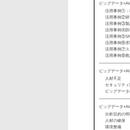
ビッグデータ×A
活用事例①：Li
活用事例②研
活用事例③製
活用事例④防
活用事例⑤S
活用事例⑥求
活用事例⑦ス
活用事例⑧救
ビッグデータ×A
人材不足
セキュリティ
ビッグデータ
ビッグデータ×A
分析目的の明
人材の確保
環境整備