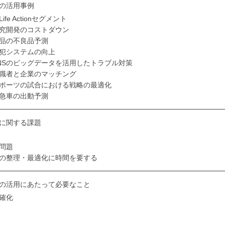
Iの活用事例
fe Actionセグメント
究開発のコストダウン
品の不良品予測
犯システムの向上
NSのビッグデータを活用したトラブル対策
職者と企業のマッチング
ポーツの試合における戦略の最適化
急車の出動予測
Iに関する課題
問題
の整理・最適化に時間を要する
Iの活用にあたって必要なこと
確化