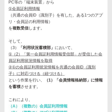
PC等の「端末装置」から
①会員証利用情報
（共通の会員ID（識別子）を有した、ある1つのアプ
リ・会員証の利用情報）
を
複数受信
します。
そして、
（3）
「利用状況蓄積部」
において、
①（2）「第一会員証利用情報受信部」が受信した会
員証利用状況情報を取得
②①の会員証利用状況情報を共通の会員ID（識別
子）に対応づける（紐づける）
という作業を行い、
（1）「会員情報格納部」に情報
を蓄積
させます。
これにより、
（A）（複数の）会員証利用情報