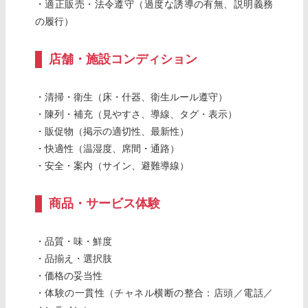
・適正販売・法令遵守（過度な誘導の有無、説明義務
の履行）
店舗・施設コンディション
・清掃・衛生（床・什器、衛生ルール遵守）
・陳列・補充（見やすさ、導線、タグ・表示）
・販促物（掲示の適切性、最新性）
・快適性（温湿度、席間・通路）
・安全・案内（サイン、避難導線）
商品・サービス体験
・品質・味・鮮度
・品揃え・選択肢
・価格の妥当性
・体験の一貫性（チャネル横断の整合：店頭／電話／