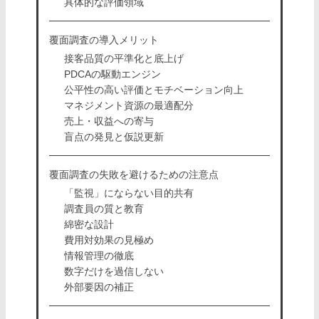
具体的な評価領域
覆面調査の導入メリット
接客品質の平準化と底上げ
PDCAの駆動エンジン
公平性の高い評価とモチベーション向上
マネジメント資源の最適配分
売上・収益への寄与
盲点の発見と仮説更新
覆面調査の失敗を避けるための注意点
「監視」にならない目的共有
調査員の質と教育
綿密な設計
費用対効果の見極め
情報管理の徹底
数字だけを過信しない
外部要因の補正