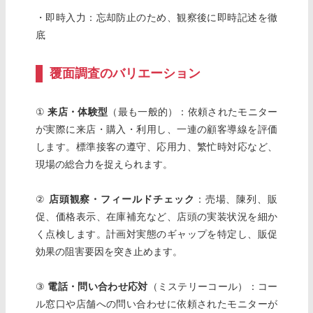
・即時入力：忘却防止のため、観察後に即時記述を徹
底
覆面調査のバリエーション
①
来店・体験型
（最も一般的）：依頼されたモニター
が実際に来店・購入・利用し、一連の顧客導線を評価
します。標準接客の遵守、応用力、繁忙時対応など、
現場の総合力を捉えられます。
②
店頭観察・フィールドチェック
：売場、陳列、販
促、価格表示、在庫補充など、店頭の実装状況を細か
く点検します。計画対実態のギャップを特定し、販促
効果の阻害要因を突き止めます。
③
電話・問い合わせ応対
（ミステリーコール）：コー
ル窓口や店舗への問い合わせに依頼されたモニターが