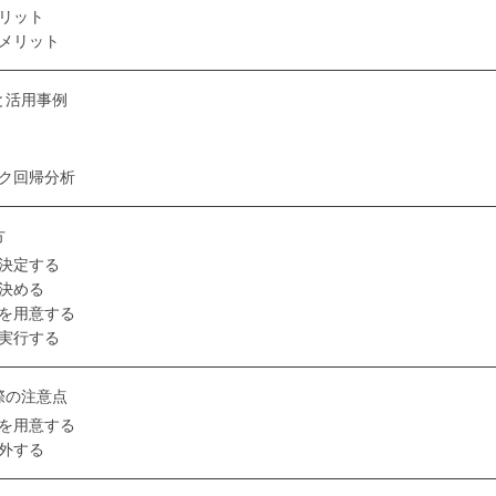
リット
メリット
と活用事例
ク回帰分析
方
決定する
決める
を用意する
実行する
際の注意点
を用意する
外する