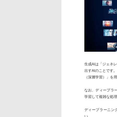
生成AIは「ジェネ
出すAIのことです
（深層学習）」を
なお、ディープラ
学習して複雑な処
ディープラーニン
い。