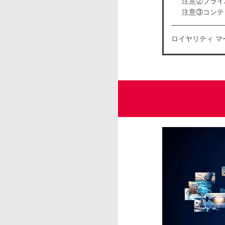
注意②プライ
注意③コンテ
ロイヤリティ マ