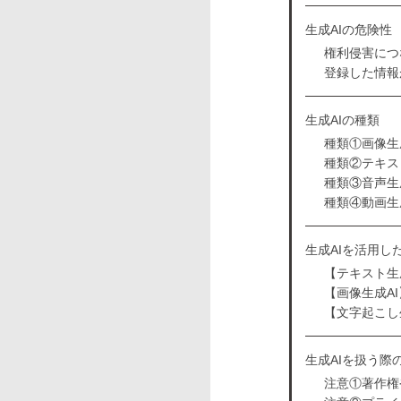
生成AIの危険性
権利侵害につ
登録した情報
生成AIの種類
種類①画像生
種類②テキス
種類③音声生
種類④動画生
生成AIを活用し
【テキスト生成
【画像生成AI】St
【文字起こし生成
生成AIを扱う際
注意①著作権