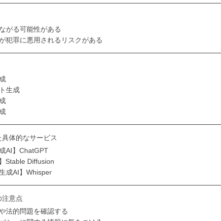
ながる可能性がある
が犯罪に悪用されるリスクがある
成
ト生成
成
成
た具体的なサービス
AI】ChatGPT
able Diffusion
AI】Whisper
の注意点
や法的問題を確認する