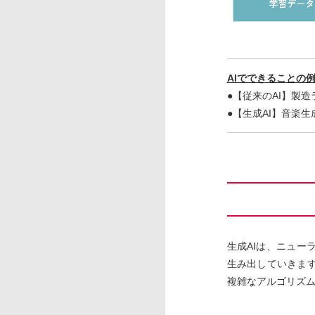
AIでできることの
●
【従来のAI】製
●【生成AI】音楽生
生成AIは、ニュ
生み出していきま
複雑なアルゴリズ