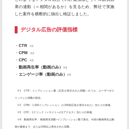
果の連動（＝相関があるか）を見るため、弊社で実施
した案件を横断的に抽出し検証しました。
デジタル広告の評価指標
・
CTR
※1
・
CPM
※2
・
CPC
※3
・
動画再生率（動画のみ）
※4
・
エンゲージ率（動画のみ）
※5
※1 CTR：インプレッション数（広告が表示された回数）のうち、ユーザーがク
リックした回数の割合。
※2 CPM：1,000インプレッション（1,000回広告が表示された）当たりの単価。
※3 CPC：1クリック（＝サイトへの1アクセス）当たりの単価。
※4 動画再生率： 動画再生回数÷インプレッション数で算出。今回の動画再生は動
画が最後まで、または15秒以上再生された回数。