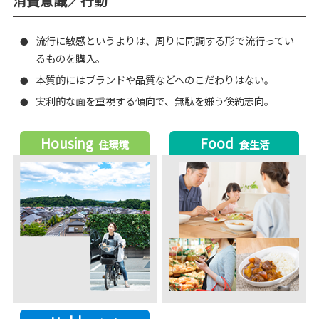
消費意識／行動
流行に敏感というよりは、周りに同調する形で流行ってい
●
るものを購入。
本質的にはブランドや品質などへのこだわりはない。
●
実利的な面を重視する傾向で、無駄を嫌う倹約志向。
●
Housing
Food
住環境
食生活