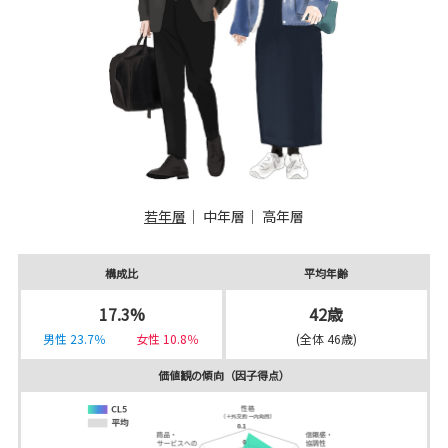
若年層
｜
中年層
｜
高年層
構成比
平均年齢
17.3%
42歳
男性 23.7％
女性 10.8％
(全体 46歳)
価値観の傾向（因子得点）