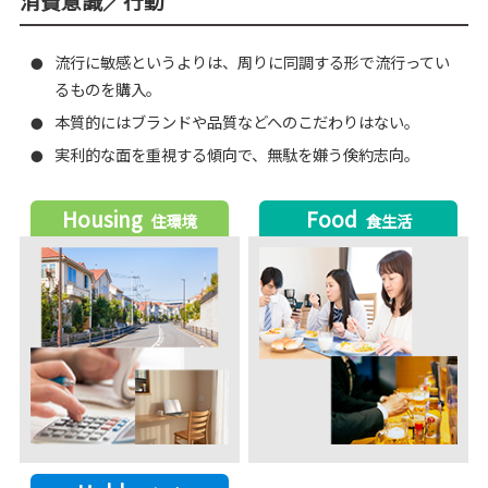
消費意識／行動
流行に敏感というよりは、周りに同調する形で流行ってい
●
るものを購入。
本質的にはブランドや品質などへのこだわりはない。
●
実利的な面を重視する傾向で、無駄を嫌う倹約志向。
●
Housing
Food
住環境
食生活