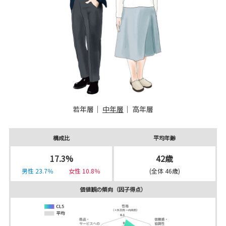
若年層
｜
中年層
｜
高年層
構成比
平均年齢
17.3%
42歳
男性 23.7％
女性 10.8％
(全体 46歳)
価値観の傾向（因子得点）