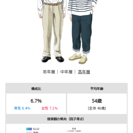
若年層
｜
中年層
｜
高年層
構成比
平均年齢
6.7%
54歳
男性 6.4％
女性 7.1％
(全体 46歳)
価値観の傾向（因子得点）