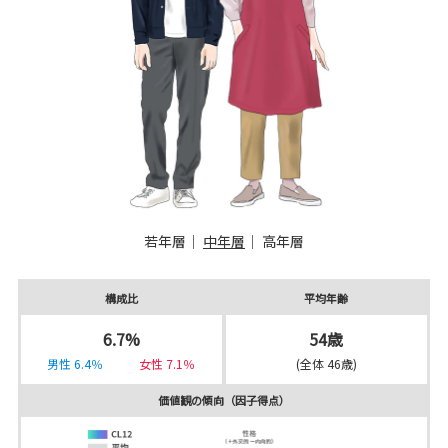
若年層
｜
中年層
｜
高年層
構成比
平均年齢
6.7%
54歳
男性 6.4％
女性 7.1％
(全体 46歳)
価値観の傾向（因子得点）