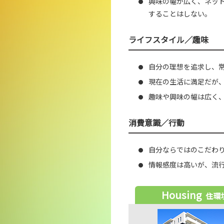
興味の幅が広く、ネット
●
することはしない。
ライフスタイル／趣味
自分の理想を追求し、
●
現在の生活に満足だが
●
趣味や興味の幅は広く
●
消費意識／行動
自分ならではのこだわ
●
情報感度は高いが、流
●
Housing
住環