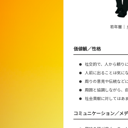
若年層
｜
価値観／性格
社交的で、人から頼り
●
人前に出ることは気に
●
周りの意見や伝統など
●
周囲と協調しながら、
●
社会貢献に対してはあ
●
コミュニケーション／メ