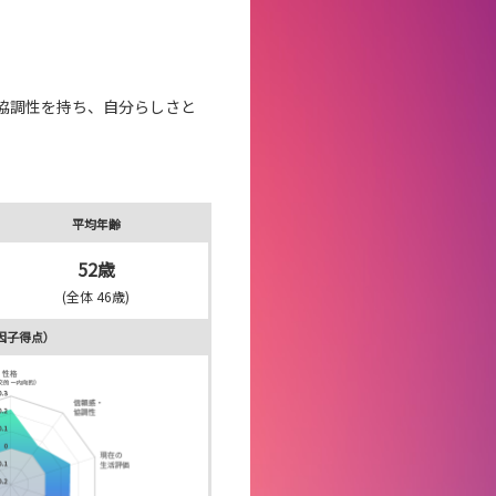
協調性を持ち、
自分らしさと
平均年齢
52歳
(全体 46歳)
因子得点）