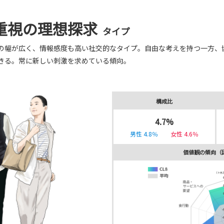
重視の理想探求
タイプ
の幅が広く、情報感度も高い社交的なタイプ。
自由な考えを持つ一方、
きる。
常に新しい刺激を求めている傾向。
構成比
4.7%
男性 4.8％
女性 4.6％
価値観の傾向（