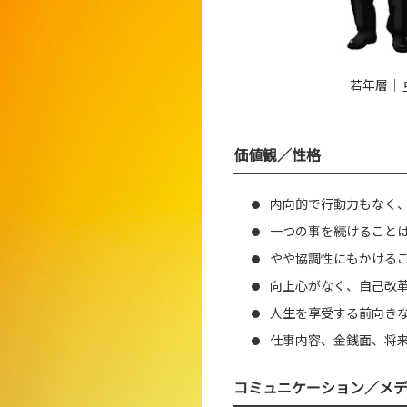
若年層
｜
価値観／性格
内向的で行動力もなく
●
一つの事を続けること
●
やや協調性にもかける
●
向上心がなく、自己改
●
人生を享受する前向き
●
仕事内容、金銭面、将
●
コミュニケーション／メ