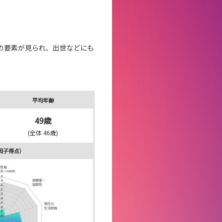
の要素が見られ、
出世などにも
平均年齢
49歳
(全体 46歳)
因子得点）