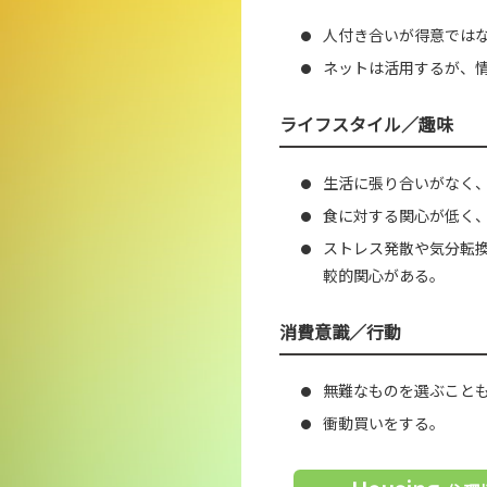
人付き合いが得意では
●
ネットは活用するが、
●
ライフスタイル／趣味
生活に張り合いがなく
●
食に対する関心が低く
●
ストレス発散や気分転
●
較的関心がある。
消費意識／行動
無難なものを選ぶこと
●
衝動買いをする。
●