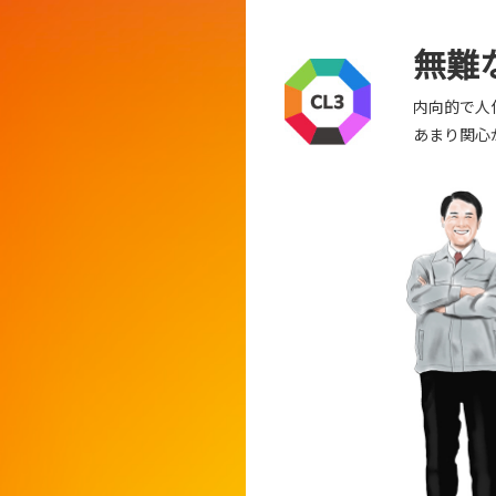
無難
内向的で人
あまり関心