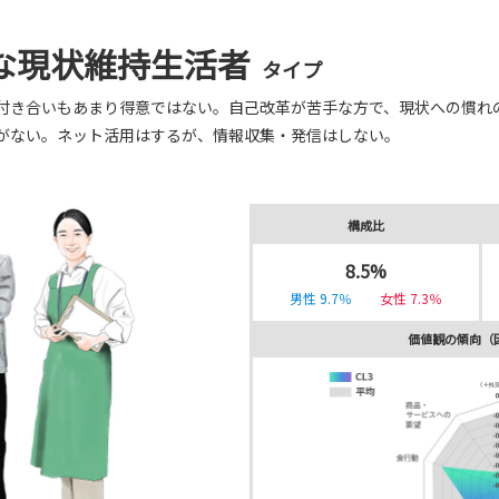
な現状維持生活者
タイプ
付き合いもあまり得意ではない。
自己改革が苦手な方で、現状への慣れ
がない。
ネット活用はするが、情報収集・発信はしない。
構成比
8.5%
男性 9.7％
女性 7.3％
価値観の傾向（