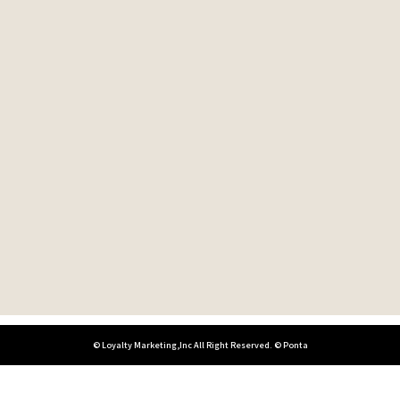
© Loyalty Marketing,Inc All Right Reserved. © Ponta