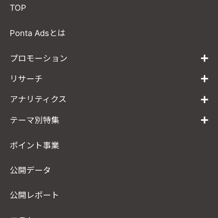
2026.07.31
TOP
「地域振興ダッ
...
Ponta Adsとは
2026.07.28
８月４日、ゼン
...
プロモーション
2026.07.01
リサーチ
ロイヤリティマ
...
アナリティクス
2026.08.04
「令和8年熊本
...
テーマ別特集
2026.08.03
ポイント事業
バファローズ☆
...
公開データ
2026.07.31
「地域振興ダッ
...
公開レポート
2026.07.28
８月４日、ゼン
...