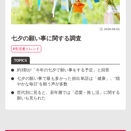
2026-06-01
七夕の願い事に関する調査
#生活者トレンド
約3
割
が
「
今年の七夕で願い事をする予定」
と回答
七夕の願い事で最も多かった頻出単語は
「健康」
。“穏
やかな毎日”を願う声が多数
世代別に見ると、
若年層では「恋愛・推し活」
に関する
願いも見られた