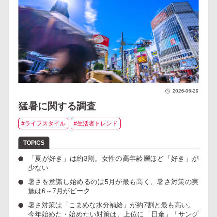
2026-06-29
猛暑に関する調査
#ライフスタイル
#生活者トレンド
「夏が好き」は約3割
。女性の高年齢層ほど「好き」が
少ない
暑さを意識し始めるのは5月が最も高く、
暑さ対策の実
施は6～7月がピーク
暑さ対策は「こまめな水分補給」が約7割と最も高い。
今年始めた・始めたい対策は、上位に
「日傘」「サング