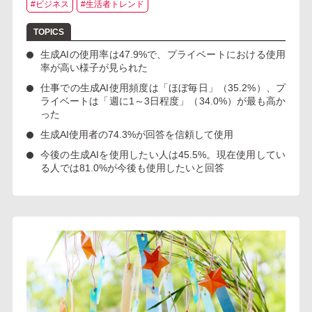
#ビジネス
#生活者トレンド
生成AIの使用率は47.9%
で、プライベートにおける使用
率が高い様子が見られた
仕事での生成AI使用頻度は
「ほぼ毎日」（35.2%）
、プ
ライベートは
「週に1～3日程度」（34.0%）
が最も高か
った
生成AI使用者の
74.3%が回答を信頼して使用
今後の生成AIを使用したい人は45.5%。
現在使用してい
る人では81.0%が今後も使用したいと回答