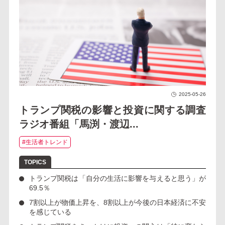
2025-05-26
トランプ関税の影響と投資に関する調査
ラジオ番組「馬渕・渡辺...
#生活者トレンド
トランプ関税
は「自分の生活に影響を与えると思う」が
69.5％
7割以上が物価上昇を、
8割以上
が今後の日本経済に
不安
を感じている