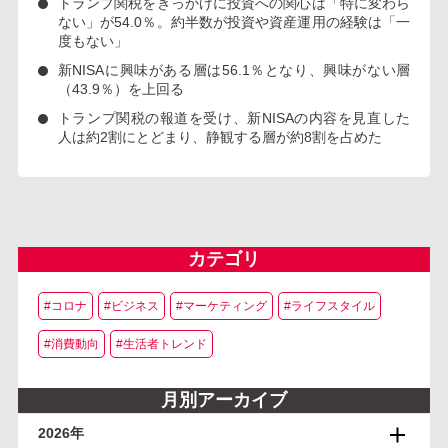
トランプ関税をきっかけに
投資への関心
は「特に変わら
ない」が
54.0％
。約半数が投資や資産運用の経験は
「一
度もない」
新NISA
に興味がある層は
56.1％
となり、興味がない層
（43.9％）を上回る
トランプ関税
の報道を受け、
新NISA
の内容を見直した
人は
約2割
にとどまり、静観する層が
約8割
を占めた
カテゴリ
#コロナ
#ビジネス
#マーケティング
#ライフスタイル
#消費動向
#生活者トレンド
月別アーカイブ
2026年